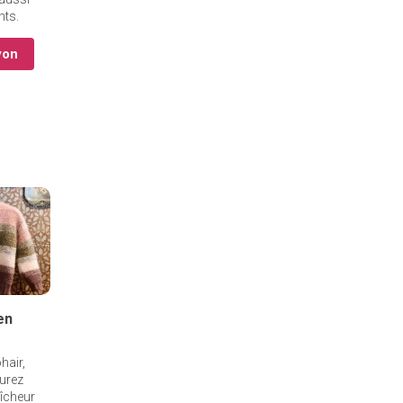
nts.
yon
 en
hair,
aurez
aîcheur