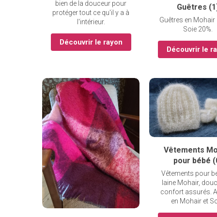
bien de la douceur pour
Guêtres (1
protéger tout ce qu'il y a à
Guêtres en Mohair
l'intérieur.
Soie 20%.
Découvrir le rayon
Découvrir le r
Vêtements Mo
pour bébé (
Vêtements pour b
laine Mohair, douc
confort assurés. A
en Mohair et So