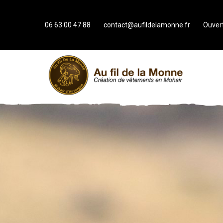
06 63 00 47 88
contact@aufildelamonne.fr
Ouvert