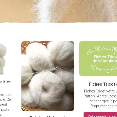
air et
Fiches Tricot 
Fiches Tricot votre 
vec ces
Patron ! Après votre
oie. Ce
téléchargez-le p
vient
l'imprimer ensui
ricots
s.
Découvrir le ra