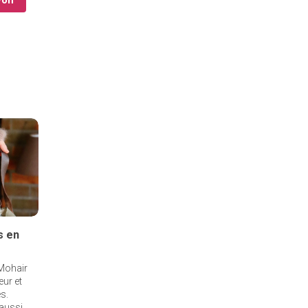
s en
 Mohair
ur et
s.
 aussi