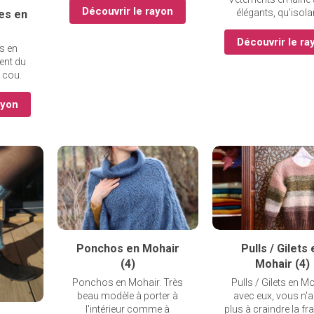
Découvrir le rayon
élégants, qu'isola
es en
Découvrir le ra
s en
ent du
 cou.
ayon
Ponchos en Mohair
Pulls / Gilets
(4)
Mohair (4)
Ponchos en Mohair. Très
Pulls / Gilets en Mo
beau modèle à porter à
avec eux, vous n'
l'intérieur comme à
plus à craindre la fr