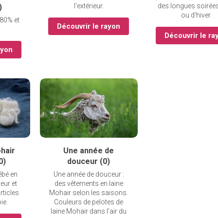
l'extérieur.
des longues soirées
)
ou d'hiver.
 80% et
Découvrir le rayon
Découvrir le ra
ayon
hair
Une année de
0)
douceur (0)
ébé en
Une année de douceur :
eur et
des vêtements en laine
rticles
Mohair selon les saisons.
ie.
Couleurs de pelotes de
laine Mohair dans l'air du