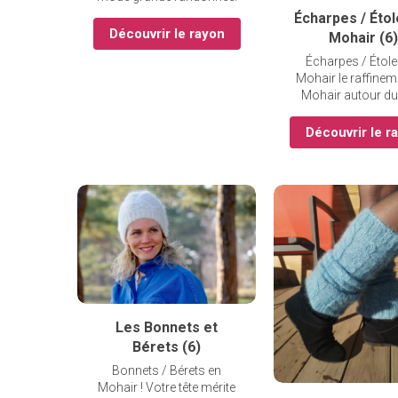
Écharpes / Étol
Découvrir le rayon
Mohair (6)
Écharpes / Étole
Mohair le raffinem
Mohair autour du
Découvrir le r
Les Bonnets et
Bérets (6)
Bonnets / Bérets en
Mohair ! Votre tête mérite