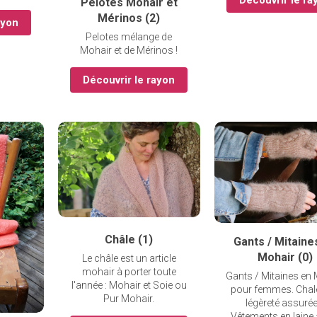
Pelotes Mohair et
Mérinos (2)
ayon
Pelotes mélange de
Mohair et de Mérinos !
Découvrir le rayon
Châle (1)
Gants / Mitaine
Mohair (0)
Le châle est un article
mohair à porter toute
Gants / Mitaines en
l'année : Mohair et Soie ou
pour femmes. Chale
Pur Mohair.
légèreté assurée
Vêtements en laine