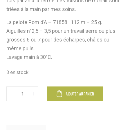
fois par an à la ferme. Les toisons de mohair sont
triées à la main par mes soins.
La pelote Pom d’A – 71858 : 112 m – 25 g.
Aiguilles n°2,5 – 3,5 pour un travail serré ou plus
grosses 6 ou 7 pour des écharpes, châles ou
même pulls.
Lavage main à 30°C.
3 en stock
Alternative:
AJOUTER AU PANIER