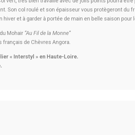
vert, très bien travaillé avec de jolis points pourra être
nt. Son col roulé et son épaisseur vous protègeront du fr
 hiver et à garder à portée de main en belle saison pour l
u du Mohair
“Au Fil de la Monne”
s français de Chèvres Angora.
telier « Interstyl » en Haute-Loire.
.
.