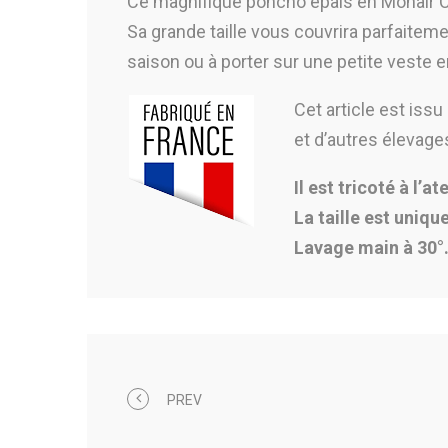
Ce magnifique poncho épais en Mohair Col 
Sa grande taille vous couvrira parfaiteme
saison ou à porter sur une petite veste en
Cet article est iss
et d’autres élevage
Il est tricoté à l’a
La taille est unique
Lavage main à 30°
PREV