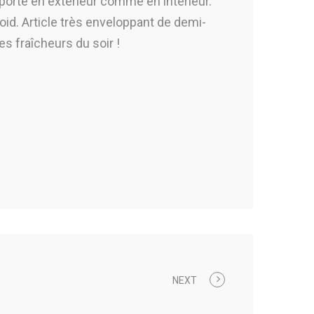
 porté en extérieur comme en intérieur.
oid. Article très enveloppant de demi-
es fraîcheurs du soir !
NEXT