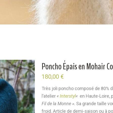
Poncho Épais en Mohair Col
180,00
€
Très joli poncho composé de 80% de 
l’atelier
«
Interstyl
«
en Haute-Loire, 
Fil de la Monne »
. Sa grande taille v
froid. Article de demi-saison ou à p