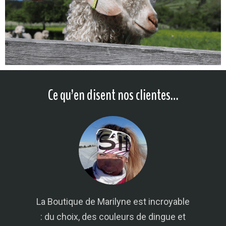
Ce qu’en disent nos clientes…
st
La Boutique de Marilyne est incroyable
A
qué
: du choix, des couleurs de dingue et
pr