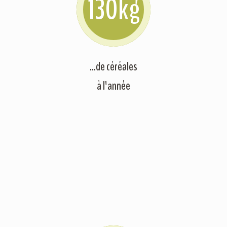
130
kg
...de céréales
à l'année